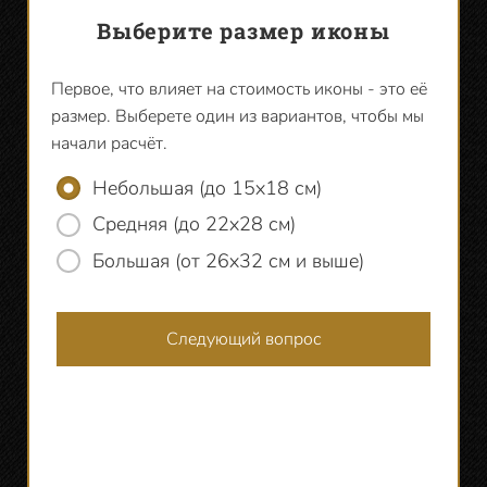
Выберите размер иконы
Первое, что влияет на стоимость иконы - это её
Доск
размер. Выберете один из вариантов, чтобы мы
ковч
начали расчёт.
так 
Небольшая (до 15х18 см)
углуб
Средняя (до 22х28 см)
Большая (от 26х32 см и выше)
спе
Следующий вопрос