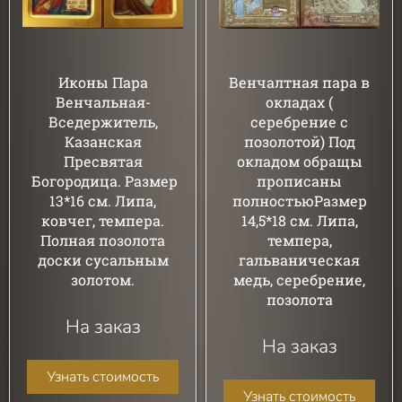
Иконы Пара
Венчалтная пара в
Венчальная-
окладах (
Вседержитель,
серебрение с
Казанская
позолотой) Под
Пресвятая
окладом обращы
Богородица. Размер
прописаны
13*16 см. Липа,
полностьюРазмер
ковчег, темпера.
14,5*18 см. Липа,
Полная позолота
темпера,
доски сусальным
гальваническая
золотом.
медь, серебрение,
позолота
На заказ
На заказ
Узнать стоимость
Узнать стоимость