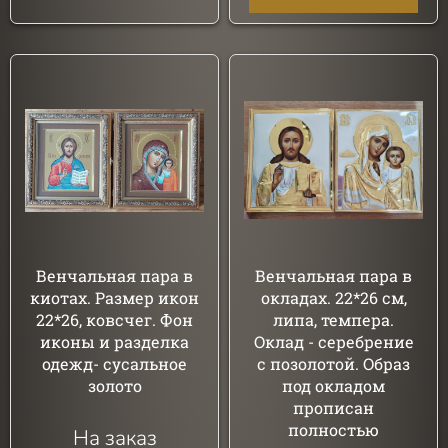
Венчальная пара в
Венчальная пара в
киотах. Размер икон
окладах. 22*26 см,
22*26, ковсчег. Фон
липа, темпера.
иконы и разделка
Оклад - серебрение
одежд- сусальное
с позолотой. Образ
золото
под окладом
прописан
полностью
На заказ