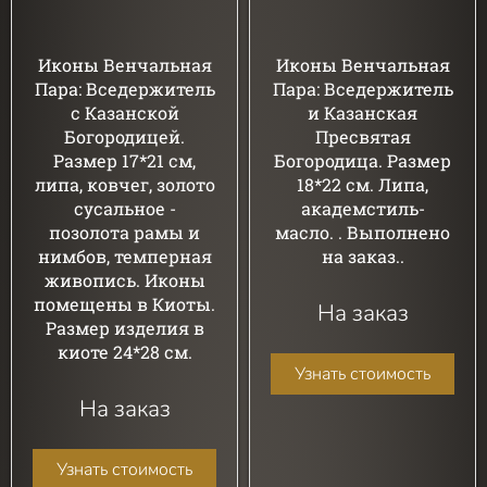
Иконы Венчальная
Иконы Венчальная
Пара: Вседержитель
Пара: Вседержитель
с Казанской
и Казанская
Богородицей.
Пресвятая
Размер 17*21 см,
Богородица. Размер
липа, ковчег, золото
18*22 см. Липа,
сусальное -
академстиль-
позолота рамы и
масло. . Выполнено
нимбов, темперная
на заказ..
живопись. Иконы
помещены в Киоты.
На заказ
Размер изделия в
киоте 24*28 см.
Узнать стоимость
На заказ
Узнать стоимость