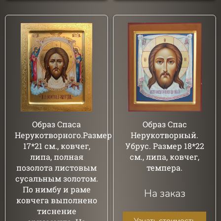
Образ Спаса
Образ Спас
Нерукотворного.Размер
Нерукотворный.
17*21 см., ковчег,
Убрус. Размер 18*22
липа, полная
см., липа, ковчег,
позолота листовым
темпера.
сусальным золотом.
По нимбу и раме
На заказ
ковчега выполнено
тиснение