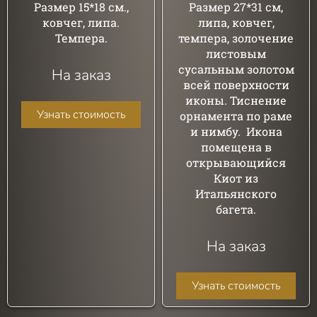
Размер 15*18 см.,
Размер 27*31 см,
ковчег, липа.
липа, ковчег,
Темпера.
темпера, золочение
листовым
сусальным золотом
На заказ
всей поверхности
иконы. Тиснение
Узнать стоимость
орнамента по раме
и нимбу. Икона
помещена в
открывающийся
Киот из
Итальянского
багета.
На заказ
Узнать стоимость