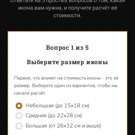
Ответьте на 5 простых вопросов о том, какая
икона вам нужна, и получите расчёт её
стоимости.
Вопрос 1 из 5
Выберите размер иконы
Первое, что влияет на стоимость иконы - это её
Доск
размер. Выберете один из вариантов, чтобы мы
ковч
начали расчёт.
так 
Небольшая (до 15х18 см)
углуб
Средняя (до 22х28 см)
Большая (от 26х32 см и выше)