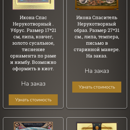
Икона Спас
Икона Спаситель
Нерукотворный .
Нерукотворный
Убрус. Размер 17*21
образ. Размер 27*31
см, липа, ковчег,
см., липа, темпера,
золото сусальное,
письмо в
тиснение
старинной манере.
орнамента по раме
На заказ.
и нимбу. Возможно
оформить в киот.
На заказ
На заказ
Узнать стоимость
Узнать стоимость