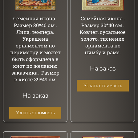
Семейная икона .
Семейная икона .
Размер 30*40 см .
Размер 30*40 см .
Липа, темпера.
Ковчег, сусальное
Украшена
золото, тиснение
орнаментом по
орнамента по
периметру и может
нимбу и раме.
быть оформлена в
киот по желанию
На заказ
заказчика. Размер
в киоте 39*49 см.
Узнать стоимость
На заказ
Узнать стоимость