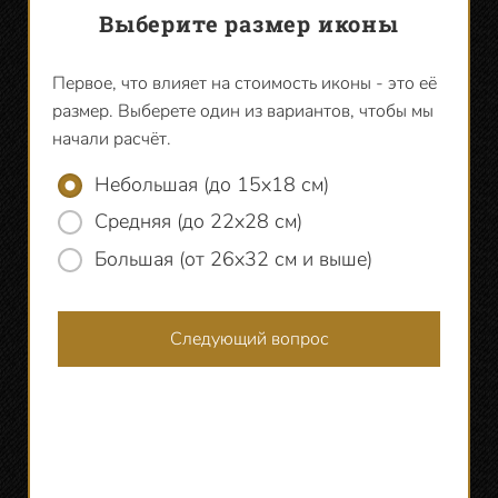
Выберите размер иконы
Первое, что влияет на стоимость иконы - это её
Доск
размер. Выберете один из вариантов, чтобы мы
ковч
начали расчёт.
так 
Небольшая (до 15х18 см)
углуб
Средняя (до 22х28 см)
Большая (от 26х32 см и выше)
спе
Следующий вопрос